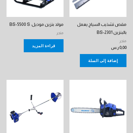
مقص تشذيب السياج يعمل
مولد بنزين موديل: BS-5500 S
بالبنزين BS-2301
متجر
متجر
قراءة المزيد
0,00
ر.س
إضافة إلى السلة