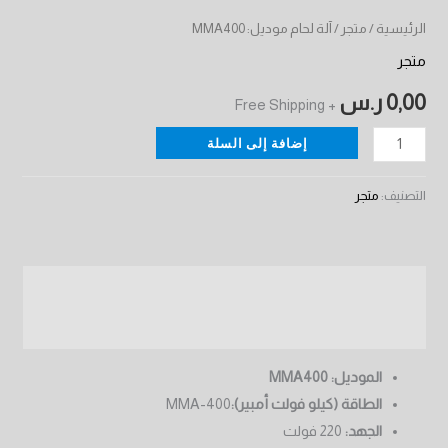
الرئيسية
/
متجر
/ آلة لحام موديل: MMA400
متجر
0,00
ر.س
+ Free Shipping
إضافة إلى السلة
التصنيف:
متجر
الوصف
مراجعات (0)
الموديل: MMA400
الطاقة (كيلو فولت أمبير):
MMA-400
الجهد:
220 فولت