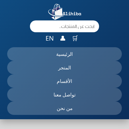
خطي
لى
لمحتوى
EN
👤
🛒
الرئيسية
المتجر
الأقسام
تواصل معنا
من نحن