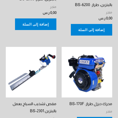
بالبنزين، طراز: BS-6200
متجر
متجر
0,00
ر.س
0,00
ر.س
إضافة إلى السلة
إضافة إلى السلة
محرك ديزل طراز: BS-170F
مقص تشذيب السياج يعمل
بالبنزين BS-2301
متجر