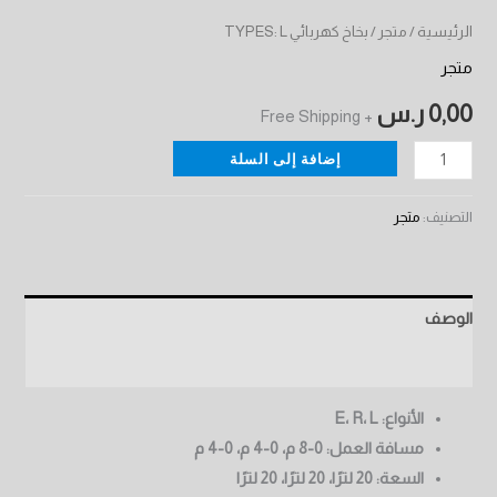
الرئيسية
/
متجر
/ بخاخ كهربائي TYPES: L
متجر
0,00
ر.س
+ Free Shipping
إضافة إلى السلة
التصنيف:
متجر
الوصف
مراجعات (0)
الأنواع: E، R، L
مسافة العمل: 0-8 م، 0-4 م، 0-4 م
السعة: 20 لترًا، 20 لترًا، 20 لترًا