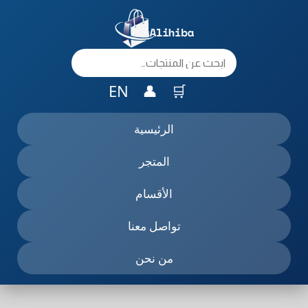
خطي
لى
لمحتوى
EN
👤
🛒
الرئيسية
المتجر
الأقسام
تواصل معنا
من نحن