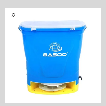
كمية
بخاخ
كهربائي
TYPES:
L