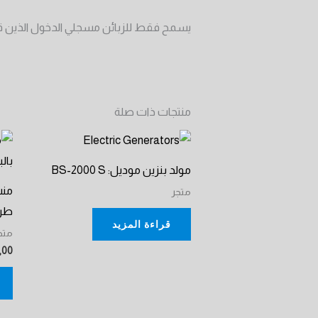
يسمح فقط للزبائن مسجلي الدخول الذين قام
منتجات ذات صلة
مولد بنزين موديل: BS-2000 S
منش
متجر
طراز: CC
قراءة المزيد
متج
,00