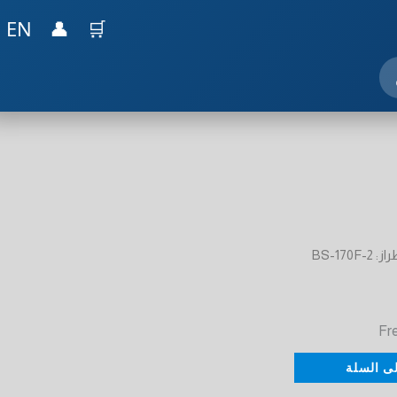
EN
👤
🛒
BS-170
ى السلة