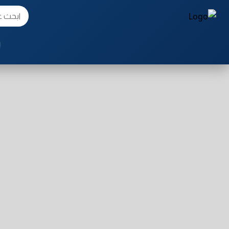
خطي
لى
لمحتوى