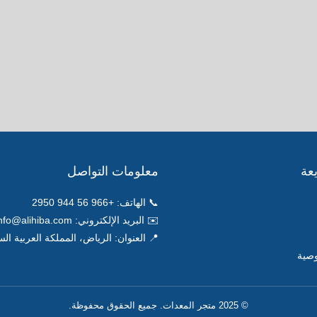
عة
معلومات التواصل
📞 الهاتف:
+966 56 944 2950
✉️ البريد الإلكتروني:
nfo@alihiba.com
📍 العنوان: الرياض، المملكة العربية ال
صية
© 2025 متجر المعدات. جميع الحقوق محفوظة.