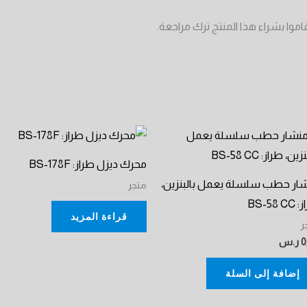
وا بشراء هذا المنتج ترك مراجعة.
محرك ديزل طراز: BS-178F
ار حطب سلسلة يعمل بالبنزين،
متجر
BS-58 
قراءة المزيد
ر
0
ر.س
إضافة إلى السلة